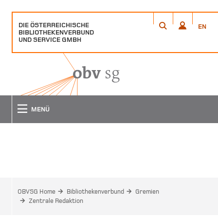
DIE ÖSTERREICHISCHE
ÖFFNET
ÖFFNET
EN
BIBLIOTHEKENVERBUND
EIN
EIN
ANMELDEN
EN
SUCHE
UND SERVICE GMBH
POPUP
POPUP
FENSTER
FENSTER
MENÜ
ZENTRALE REDAKTION
OBVSG Home
Bibliothekenverbund
Gremien
Zentrale Redaktion