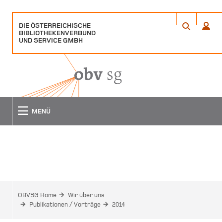
DIE ÖSTERREICHISCHE
ÖFFNET
ÖFFN
BIBLIOTHEKENVERBUND
EIN
EIN
ANME
SUCHE
UND SERVICE GMBH
POPUP
POPU
FENSTER
FENS
MENÜ
2014
OBVSG Home
Wir über uns
Publikationen / Vorträge
2014