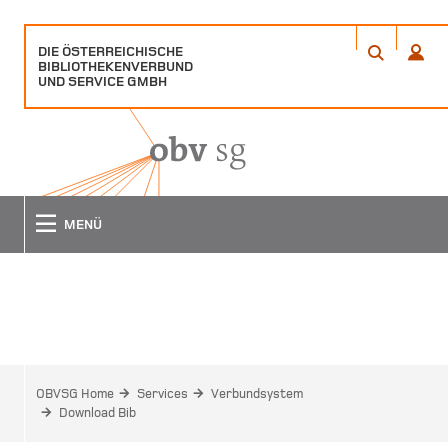
DIE ÖSTERREICHISCHE
ÖFFNET
ÖFFN
BIBLIOTHEKENVERBUND
EIN
EIN
ANME
SUCHE
UND SERVICE GMBH
POPUP
POPU
FENSTER
FENS
MENÜ
DOWNLOAD BIB
OBVSG Home
Services
Verbundsystem
Download Bib