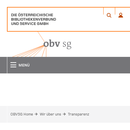
DIE ÖSTERREICHISCHE
ÖFFNET
ÖFFN
BIBLIOTHEKENVERBUND
EIN
EIN
ANME
SUCHE
UND SERVICE GMBH
POPUP
POPU
FENSTER
FENS
MENÜ
TRANSPARENZ
OBVSG Home
Wir über uns
Transparenz