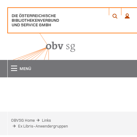
DIE ÖSTERREICHISCHE
ÖFFNET
ÖFFN
BIBLIOTHEKENVERBUND
EIN
EIN
ANME
SUCHE
UND SERVICE GMBH
POPUP
POPU
FENSTER
FENS
MENÜ
EX LIBRIS-ANWENDERGRUPPEN
OBVSG Home
Links
Ex Libris-Anwendergruppen