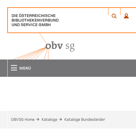
DIE ÖSTERREICHISCHE
ÖFFNET
ÖFFN
BIBLIOTHEKENVERBUND
EIN
EIN
ANME
SUCHE
UND SERVICE GMBH
POPUP
POPU
FENSTER
FENS
MENÜ
KATALOGE BUNDESLÄNDER
OBVSG Home
Kataloge
Kataloge Bundesländer