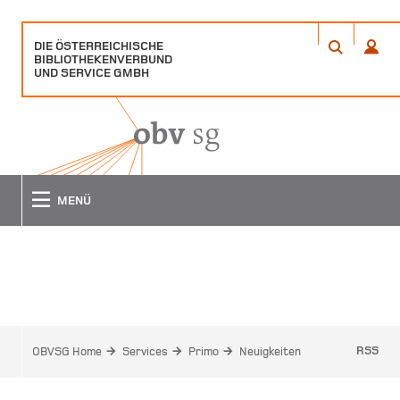
DIE ÖSTERREICHISCHE
ÖFFNET
ÖFFN
BIBLIOTHEKENVERBUND
EIN
EIN
ANME
SUCHE
UND SERVICE GMBH
POPUP
POPU
FENSTER
FENS
MENÜ
NEUIGKEITEN
RSS
OBVSG Home
Services
Primo
Neuigkeiten