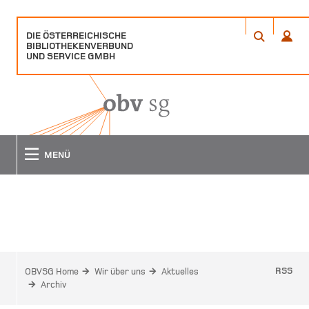
DIE ÖSTERREICHISCHE
ÖFFNET
ÖFFN
BIBLIOTHEKENVERBUND
EIN
EIN
ANME
SUCHE
UND SERVICE GMBH
POPUP
POPU
FENSTER
FENS
MENÜ
ARCHIV
RSS
OBVSG Home
Wir über uns
Aktuelles
Archiv