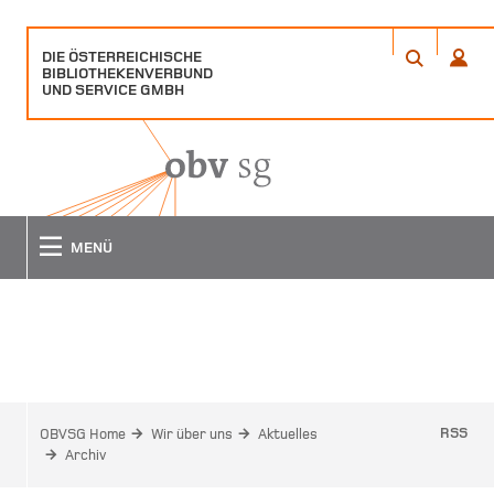
DIE ÖSTERREICHISCHE
ÖFFNET
ÖFFN
BIBLIOTHEKENVERBUND
EIN
EIN
ANME
SUCHE
UND SERVICE GMBH
POPUP
POPU
FENSTER
FENS
MENÜ
ARCHIV
RSS
OBVSG Home
Wir über uns
Aktuelles
Archiv