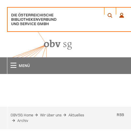
DIE ÖSTERREICHISCHE
ÖFFNET
ÖFFN
BIBLIOTHEKENVERBUND
EIN
EIN
ANME
SUCHE
UND SERVICE GMBH
POPUP
POPU
FENSTER
FENS
MENÜ
ARCHIV
RSS
OBVSG Home
Wir über uns
Aktuelles
Archiv