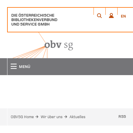
DIE ÖSTERREICHISCHE
ÖFFNET
ÖFFNET
EN
BIBLIOTHEKENVERBUND
EIN
EIN
ANMELDEN
EN
SUCHE
UND SERVICE GMBH
POPUP
POPUP
FENSTER
FENSTER
MENÜ
AKTUELLES
RSS
OBVSG Home
Wir über uns
Aktuelles